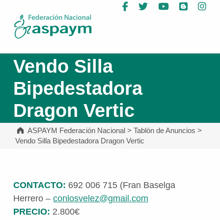
Facebook
Twitter
YouTube
Blog
In
ASPAYM Federación Nacional
Vendo Silla
Bipedestadora
Dragon Vertic
ASPAYM Federación Nacional
>
Tablón de Anuncios
>
Vendo Silla Bipedestadora Dragon Vertic
CONTACTO:
692 006 715 (Fran Baselga
Herrero –
conlosvelez@gmail.com
PRECIO:
2.800€