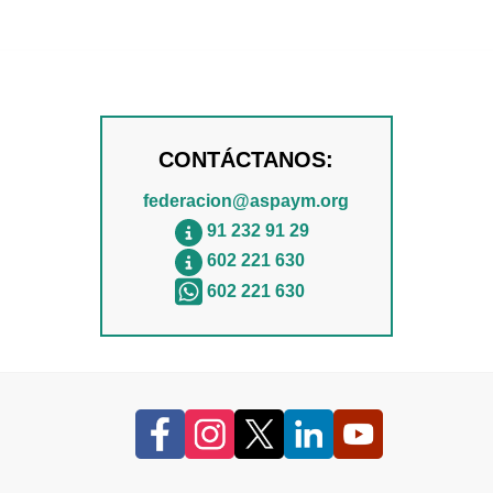
CONTÁCTANOS:
federacion@aspaym.org
91 232 91 29
602 221 630
602 221 630