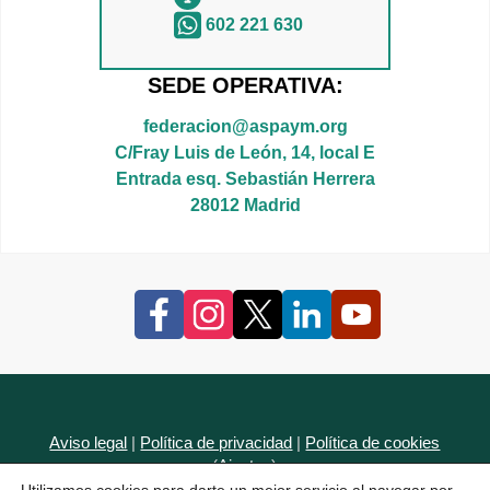
602 221 630
SEDE OPERATIVA:
federacion@aspaym.org
C/Fray Luis de León, 14, local E
Entrada esq. Sebastián Herrera
28012 Madrid
Aviso legal
|
Política de privacidad
|
Política de cookies
(
Ajustes
)
Accesibilidad