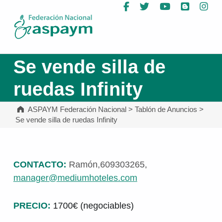
Facebook
Twitter
YouTube
Blog
In
ASPAYM Federación Nacional
Se vende silla de
ruedas Infinity
ASPAYM Federación Nacional
>
Tablón de Anuncios
>
Se vende silla de ruedas Infinity
CONTACTO:
Ramón,609303265,
manager@mediumhoteles.com
PRECIO:
1700€ (negociables)