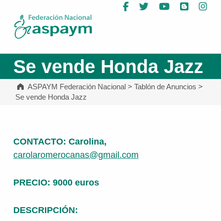
Facebook
Twitter
YouTube
Blog
In
ASPAYM Federación Nacional
Se vende Honda Jazz
ASPAYM Federación Nacional
>
Tablón de Anuncios
>
Se vende Honda Jazz
CONTACTO: Carolina,
carolaromerocanas@gmail.com
PRECIO: 9000 euros
DESCRIPCIÓN: