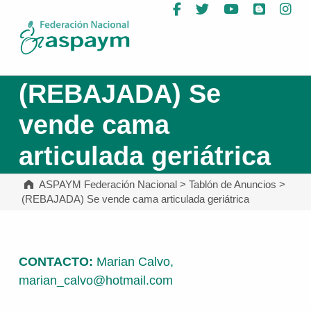
Facebook
Twitter
YouTube
Blog
In
ASPAYM Federación Nacional
(REBAJADA) Se
vende cama
articulada geriátrica
ASPAYM Federación Nacional
>
Tablón de Anuncios
>
(REBAJADA) Se vende cama articulada geriátrica
CONTACTO:
Marian Calvo
,
marian_calvo@hotmail.com