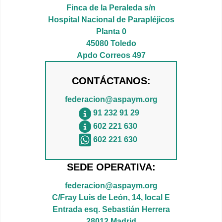
Finca de la Peraleda s/n
Hospital Nacional de Parapléjicos
Planta 0
45080 Toledo
Apdo Correos 497
CONTÁCTANOS:
federacion@aspaym.org
91 232 91 29
602 221 630
602 221 630
SEDE OPERATIVA:
federacion@aspaym.org
C/Fray Luis de León, 14, local E
Entrada esq. Sebastián Herrera
28012 Madrid